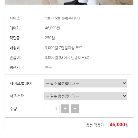
사이즈
1호~15호대여(주니어)
대여가
46,000
원
적립금
250원
배송비
3,000원 7만원이상 무료
반품비
3,000원 (대여시 반송비무료)
원산지
한국
사이즈별대여
셔츠선택
수량
46,000
옵션 적용가
원