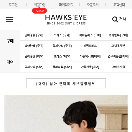
로그인
회원가입
마이페이지
주문조회
고객센터
+2,000
HAWKS'EYE
검색
SINCE 2002 SUIT & DRESS
남아정장 [구매]
드레스 [구매]
여아원피스 [구매]
여아한복 [구매]
구매
남아한복 [구매]
악세사리 [구매]
웨딩드레스
고객게시판
남아정장 [대여]
드레스 [대여]
아동턱시도[대여]
연주복콩쿨[대여]
대여
악세사리 [대여]
들러리복 [대여]
가족커플[대여]
대여스케쥴
[대여] 남아 연미복 제넷검정칠부