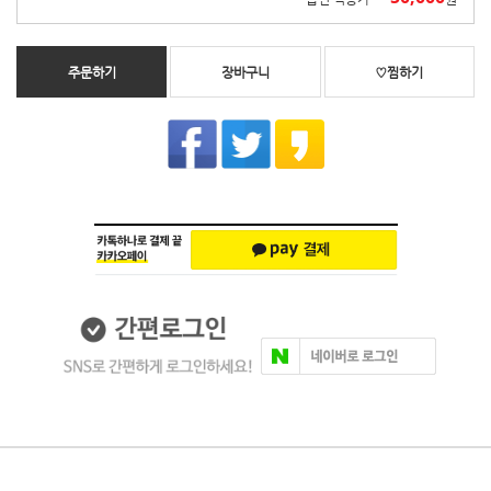
주문하기
장바구니
♡찜하기