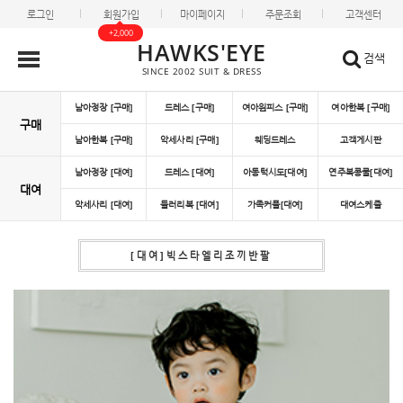
로그인
회원가입
마이페이지
주문조회
고객센터
+2,000
HAWKS'EYE
검색
SINCE 2002 SUIT & DRESS
남아정장 [구매]
드레스 [구매]
여아원피스 [구매]
여아한복 [구매]
구매
남아한복 [구매]
악세사리 [구매]
웨딩드레스
고객게시판
남아정장 [대여]
드레스 [대여]
아동턱시도[대여]
연주복콩쿨[대여]
대여
악세사리 [대여]
들러리복 [대여]
가족커플[대여]
대여스케쥴
[대여]빅스타엘리조끼반팔