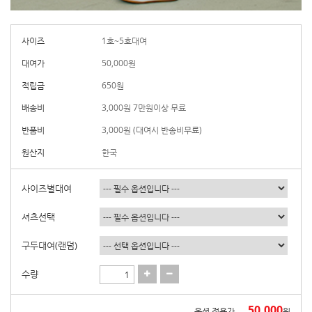
사이즈
1호~5호대여
대여가
50,000
원
적립금
650원
배송비
3,000원 7만원이상 무료
반품비
3,000원 (대여시 반송비무료)
원산지
한국
사이즈별대여
셔츠선택
구두대여(랜덤)
수량
50,000
옵션 적용가
원