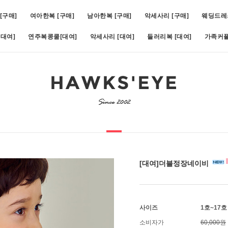
[구매]
여아한복 [구매]
남아한복 [구매]
악세사리 [구매]
웨딩드레
대여]
연주복콩쿨[대여]
악세사리 [대여]
들러리복 [대여]
가족커플
비)(1호~19호)
5
[대여]쥬비화이트(1호~11호)
6
[대여]아스터슬림턱시도(1호~1
[대여]더블정장네이비
사이즈
1호~17
소비자가
60,000원