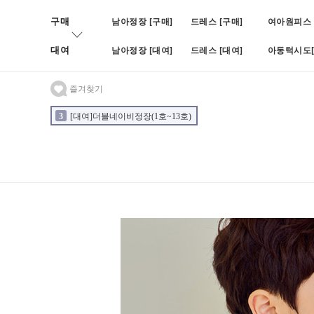
구매
남아정장 [구매]
드레스 [구매]
여아원피스 
대여
남아정장 [대여]
드레스 [대여]
아동턱시도[
즐겨찾기
3
[대여]더블네이비정장(1호~13호)
4
[대여]BOY블랙쓰피피스(나
2
[대여]블루빈로이셋업(1호~7호)