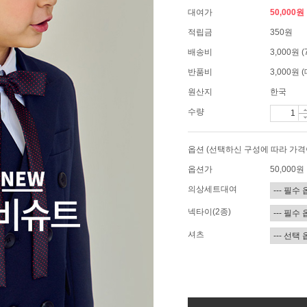
대여가
50,000원
적립금
350원
배송비
3,000원
반품비
3,000원
원산지
한국
수량
옵션 (선택하신 구성에 따라 가격
옵션가
50,000
원
의상세트대여
넥타이(2종)
셔츠