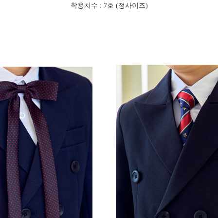
착용치수 : 7호 (정사이즈)