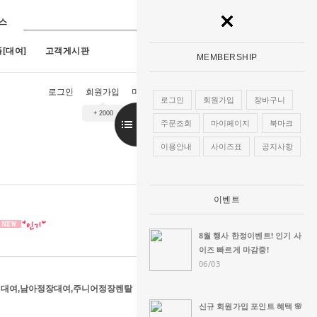
스
[대여]
고객게시판
MEMBERSHIP
로그인
회원가입
마이페이지
장바구니
주문조회
로그인
회원가입
장바구니
+ 2000
9호)
7
[구매]아루네스진주 (1호~13호)
8
[구매]아란한복드레스(핑크)(1호~13
주문조회
마이페이지
북마크
이용안내
사이즈표
공지사항
이벤트
8월 행사 한정이벤트! 인기 사
이즈 빠르게 마감중!
06/03
호 대여,남아정장대여,주니어정장렌탈
신규 회원가입 포인트 혜택 🌸