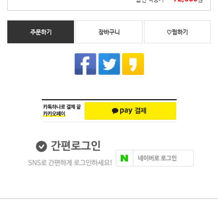
주문하기
장바구니
♡찜하기