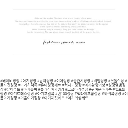
#베이비정장 #아기정장 #남아정장 #여아정장 #돌잔치정장 #백일정장 #첫돌의상 #
돌사진정장 #아기하객룩 #유아정장세트 #턱시도정장 #아기촬영의상 #성장앨범정
장 #유아수트 #아기돌복 #클래식아기정장 #고급아기정장 #귀여운아기룩 #셀프돌
촬영 #아기드레스정장 #아기포멀룩 #면100정장 #넥타이포함정장 #하객룩정장 #여
름아기정장 #겨울아기정장 #아기재킷세트 #아기의상세트