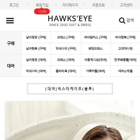
로그인
회원가입
마이페이지
주문조회
고객센터
+2,000
HAWKS'EYE
검색
SINCE 2002 SUIT & DRESS
남아정장 [구매]
드레스 [구매]
여아원피스 [구매]
여아한복 [구매]
구매
남아한복 [구매]
악세사리 [구매]
웨딩드레스
고객게시판
남아정장 [대여]
드레스 [대여]
아동턱시도[대여]
연주복콩쿨[대여]
대여
악세사리 [대여]
들러리복 [대여]
가족커플[대여]
대여스케쥴
[대여]빅스타케이프(블루)