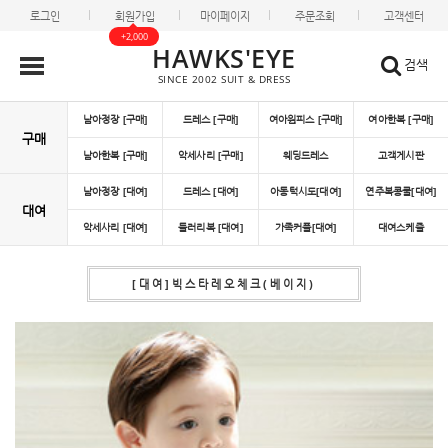
로그인
회원가입
마이페이지
주문조회
고객센터
+2,000
HAWKS'EYE
검색
SINCE 2002 SUIT & DRESS
남아정장 [구매]
드레스 [구매]
여아원피스 [구매]
여아한복 [구매]
구매
남아한복 [구매]
악세사리 [구매]
웨딩드레스
고객게시판
남아정장 [대여]
드레스 [대여]
아동턱시도[대여]
연주복콩쿨[대여]
대여
악세사리 [대여]
들러리복 [대여]
가족커플[대여]
대여스케쥴
[대여]빅스타레오체크(베이지)