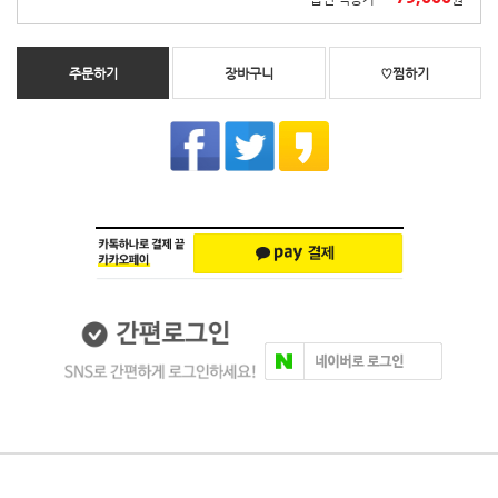
주문하기
장바구니
♡찜하기