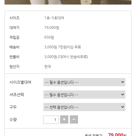
사이즈
1호~5호대여
대여가
79,000
원
적립금
650원
배송비
3,000원 7만원이상 무료
반품비
3,000원 (대여시 반송비무료)
원산지
한국
사이즈별대여
셔츠선택
구두
수량
79,000
옵션 적용가
원