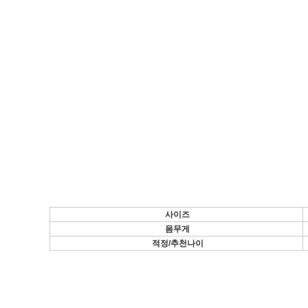
사이즈
몸무게
적정/추천나이