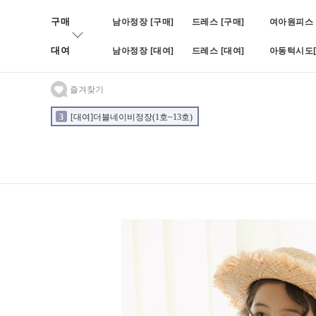
구매
남아정장 [구매]
드레스 [구매]
여아원피스 
대여
남아정장 [대여]
드레스 [대여]
아동턱시도[
즐겨찾기
3
[대여]더블네이비정장(1호~13호)
4
[대여]BOY블랙쓰피피스(나
2
[대여]블루빈로이셋업(1호~7호)