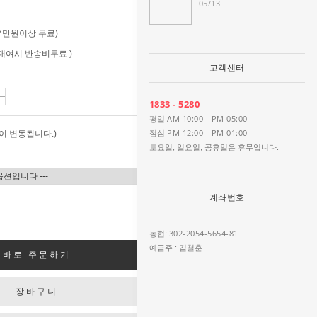
05/13
 (7만원이상 무료)
 (대여시 반송비무료 )
고객센터
1833 - 5280
AM 10:00 - PM 05:00
평일
PM 12:00 - PM 01:00
이 변동됩니다.)
점심
토요일, 일요일, 공휴일은 휴무입니다.
계좌번호
302-2054-5654-81
농협:
예금주 : 김철훈
바로 주문하기
장바구니