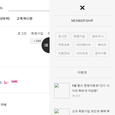
스
[대여]
고객게시판
MEMBERSHIP
로그인
회원가입
마이페이지
장바구니
주문조회
로그인
회원가입
장바구니
+ 2000
9호)
7
[구매]아루네스진주 (1호~13호)
8
[구매]아란한복드레스(핑크)(1호~13
주문조회
마이페이지
북마크
이용안내
사이즈표
공지사항
이벤트
8월 행사 한정이벤트! 인기 사
이즈 빠르게 마감중!
06/03
 구매
신규 회원가입 포인트 혜택 🌸