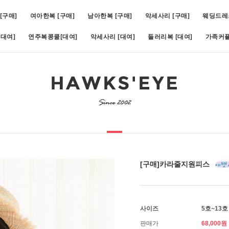
[구매]
여아한복 [구매]
남아한복 [구매]
악세사리 [구매]
웨딩드레
대여]
연주복콩쿨[대여]
악세사리 [대여]
들러리복 [대여]
가족커플
비)(1호~19호)
5
[대여]쥬비화이트(1호~11호)
6
[대여]아스터슬림턱시도(1호~1
[구매]카라줄지원피스
사이즈
5호~13호
판매가
68,000원