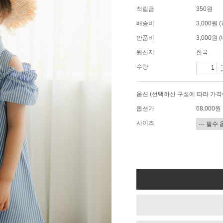
적립금
350원
배송비
3,000원
반품비
3,000원
원산지
한국
수량
옵션 (선택하신 구성에 따라 가격
옵션가
68,000
원
사이즈