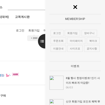
스
[대여]
고객게시판
MEMBERSHIP
로그인
회원가입
마이페이지
장바구니
주문조회
로그인
회원가입
장바구니
+ 2000
9호)
7
[구매]아루네스진주 (1호~13호)
8
[구매]아란한복드레스(핑크)(1호~13
주문조회
마이페이지
북마크
이용안내
사이즈표
공지사항
이벤트
8월 행사 한정이벤트! 인기 사
이즈 빠르게 마감중!
06/03
 구매
신규 회원가입 포인트 혜택 🌸