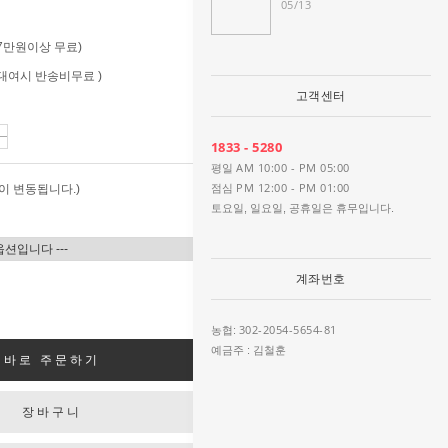
05/13
 (7만원이상 무료)
 (대여시 반송비무료 )
고객센터
1833 - 5280
AM 10:00 - PM 05:00
평일
PM 12:00 - PM 01:00
이 변동됩니다.)
점심
토요일, 일요일, 공휴일은 휴무입니다.
계좌번호
302-2054-5654-81
농협:
예금주 : 김철훈
바로 주문하기
장바구니