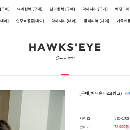
[구매]
여아한복 [구매]
남아한복 [구매]
악세사리 [구매]
웨딩드레
대여]
연주복콩쿨[대여]
악세사리 [대여]
들러리복 [대여]
가족커플
비)(1호~19호)
5
[대여]쥬비화이트(1호~11호)
6
[대여]아스터슬림턱시도(1호~1
[구매]해니원피스(핑크)
사이즈
5호~13호
판매가
78,000원