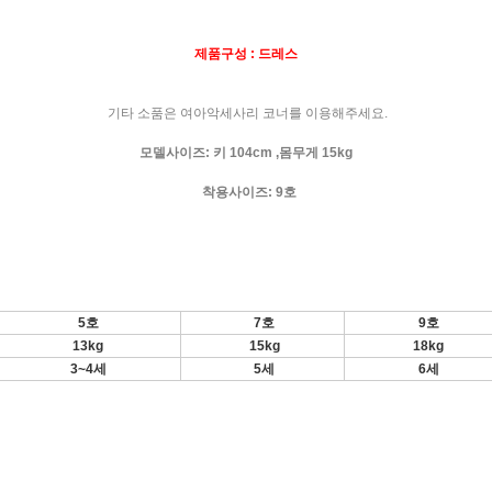
제품구성 : 드레스
기타 소품은 여아악세사리 코너를 이용해주세요.
모델사이즈: 키 104cm ,몸무게 15kg
착용사이즈: 9호
5호
7호
9호
13kg
15kg
18kg
3~4세
5세
6세