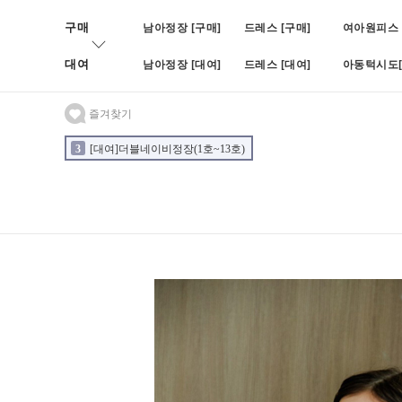
구매
남아정장 [구매]
드레스 [구매]
여아원피스 
대여
남아정장 [대여]
드레스 [대여]
아동턱시도[
즐겨찾기
3
[대여]더블네이비정장(1호~13호)
4
[대여]BOY블랙쓰피피스(나
2
[대여]블루빈로이셋업(1호~7호)