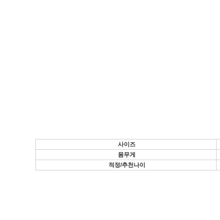
사이즈
몸무게
적정/추천나이