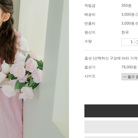
적립금
350원
배송비
3,000원
반품비
3,000원
원산지
한국
수량
옵션 (선택하신 구성에 따라 가격
옵션가
78,000
원
사이즈