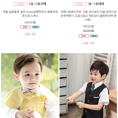
3호~11호구매
1호~7호대여
겨울 눈꽃블루 공주 dress로멘틱하고 동화속에
자켓+반바지구성 .크림 아이보리 더블 정장으로
주인공 드레스
단추버튼이 고급스럽고 뒷트임이 활동적이며 편
리함~
48,000원
78,000원
90,000원
리뷰 : 88
리뷰 : 189