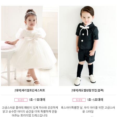
[대여]세리엘프린세스퍼프
[대여]레오벨반팔셋업(블랙)
1호~7호대여
1호~5호대여
고급스러운 플라워 패턴의 입체 자수와 은은하게
혹스아이특별한 날, 우리 아이를 위한 고급스러
맑고 순수한 아이의 순간을 더욱 특별하게 만들
운 스타일
어주는 프리미엄 드레스입니다.