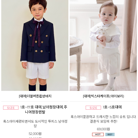
[대여]더블버튼흰반바지
[대여]빅스타케이프(아이보리)
1호~17호 대여,남아정장대여,주
1호~5호대여
니어정장렌탈
혹스아이깔끔하고 드레시한 느낌의 슈트 입니다.
혹스아이세련되면서도 도시적인 투피스 남아정
결혼식 모임에 추천!
장
69,000원
52,000원