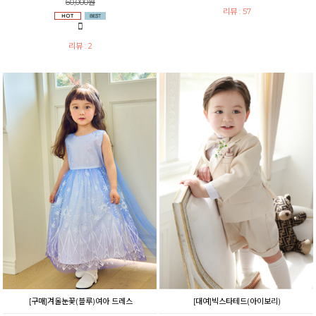
60,000원
리뷰 : 57
리뷰 : 2
[구매]겨울눈꽃(블루)여아 드레스
[대여]빅스타테드(아이보리)