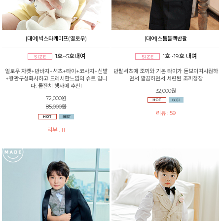
[대여]빅스타케이프(옐로우)
[대여]스톰블랙반팔
1호~5호대여
1호~19호 대여
옐로우 자켓+반바지+셔츠+타이+코사지+신발
반팔셔츠에 조끼와 기본 타이가 돋보이며시원하
+왕관구성화사하고 드레시한느낌의 슈트 입니
면서 깔끔하면서 세련된 조끼정장
다. 돌잔치 행사에 추천!
32,000원
72,000원
85,000원
리뷰 : 59
리뷰 : 11