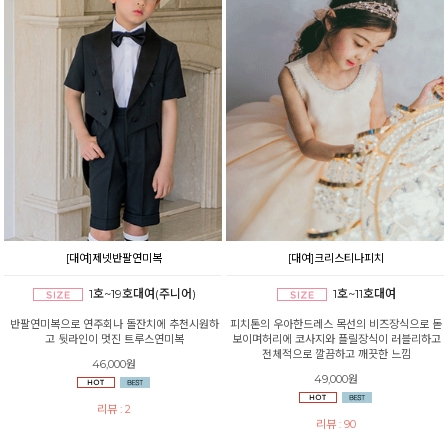
[대여]제넷반팔연미복
[대여]크리스티나피치
1호~19호대여(주니어)
1호~11호대여
반팔연미복으로 연주회나 돌잔치에 추천시원하
피치톤의 우아한드레스 목선의 비즈장식으로 돋
고 뒷라인이 멋진 트루스연미복
보이며허리에 코사지와 플릴장식이 러블리하고
전체적으로 깔끔하고 깨끗한 느낌
46,000원
49,000원
리뷰 : 2
리뷰 : 90