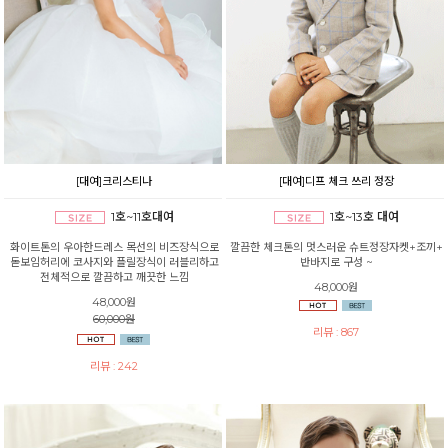
[대여]크리스티나
[대여]디프 체크 쓰리 정장
1호~11호대여
1호~13호 대여
화이트톤의 우아한드레스 목선의 비즈장식으로
깔끔한 체크톤의 멋스러운 슈트정장자켓+조끼+
돋보임허리에 코사지와 플릴장식이 러블리하고
반바지로 구성 ~
전체적으로 깔끔하고 깨끗한 느낌
48,000원
48,000원
60,000원
리뷰 : 867
리뷰 : 242