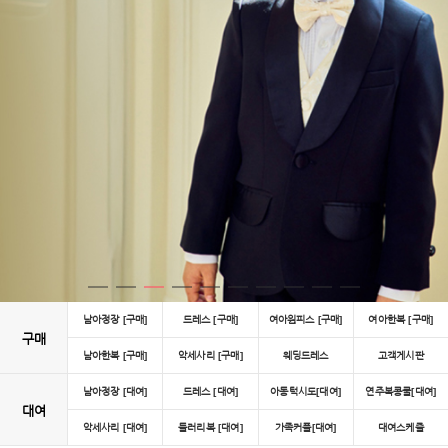
남아정장 [구매]
드레스 [구매]
여아원피스 [구매]
여아한복 [구매]
구매
남아한복 [구매]
악세사리 [구매]
웨딩드레스
고객게시판
남아정장 [대여]
드레스 [대여]
아동턱시도[대여]
연주복콩쿨[대여]
대여
악세사리 [대여]
들러리복 [대여]
가족커플[대여]
대여스케쥴