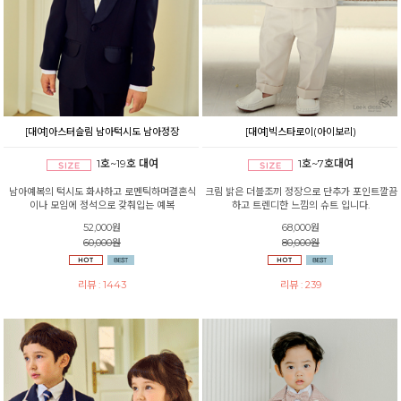
[대여]아스터슬림 남아턱시도 남아정장
[대여]빅스타로이(아이보리)
1호~19호 대여
1호~7호대여
남아예복의 턱시도 화사하고 로멘틱하며결혼식
크림 밝은 더블조끼 정장으로 단추가 포인트깔끔
이나 모임에 정석으로 갖춰입는 예복
하고 트렌디한 느낌의 슈트 입니다.
52,000원
68,000원
60,000원
80,000원
리뷰 : 1443
리뷰 : 239