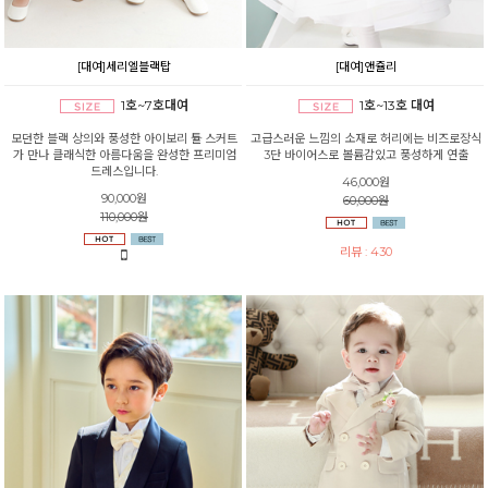
[대여]세리엘블랙탑
[대여]앤쥴리
1호~7호대여
1호~13호 대여
모던한 블랙 상의와 풍성한 아이보리 튤 스커트
고급스러운 느낌의 소재로 허리에는 비즈로장식
가 만나 클래식한 아름다움을 완성한 프리미엄
3단 바이어스로 볼륨감있고 풍성하게 연출
드레스입니다.
46,000원
90,000원
60,000원
110,000원
리뷰 : 430