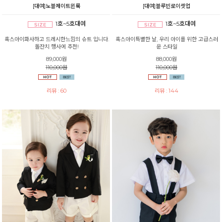
[대여]노블제이트윈룩
[대여]블루빈로이셋업
1호~5호대여
1호~5호대여
혹스아이화사하고 드레시한느낌의 슈트 입니다.
혹스아이특별한 날, 우리 아이를 위한 고급스러
돌잔치 행사에 추천!
운 스타일
89,000원
88,000원
110,000원
110,000원
리뷰 : 60
리뷰 : 144