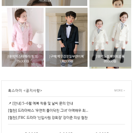
78,000원
[대여]빅스타쥬드(옐로우)
78,000원
[대여]빅스타해리(핑크)
[구매]제넷검정칠부연미복
[대여]노블제이트윈룩
79,000원
138,000원
89,000원
혹스아이 <공지사항>
MORE >
📌 [안내] 5~6월 예복 착용 및 날씨 문의 안내
[대여]아스터슬림 남아턱시도 남아정장
52,000원
[협찬] 드라마박스 ‘우연히 들이닥친 그녀’ 아역배우 최...
[협찬] JTBC 드라마 ‘신입사원 강회장’ 강이준 의상 협찬