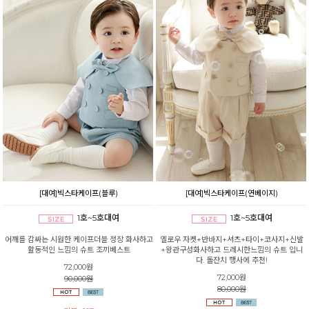
[대여]빅스타케이프(블루)
[대여]빅스타케이프(연베이지)
1호~5호대여
1호~5호대여
어깨를 감싸는 시원한 케이프더블 정장 화사하고
옐로우 자켓+반바지+셔츠+타이+코사지+신발
활동적인 느낌의 슈트 조끼베스트
+왕관구성화사하고 드레시한느낌의 슈트 입니
다. 돌잔치 행사에 추천!
72,000원
72,000원
90,000원
80,000원