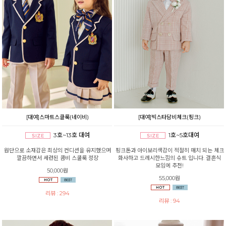
[대여]스마트스클룩(네이비)
[대여]빅스타담비체크(핑크)
3호~13호 대여
1호~5호대여
원단으로 소재감은 최상의 컨디션을 유지했으며
핑크톤과 아이보리색감이 적절히 매치 되는 체크
깔끔하면서 세련된 콤비 스쿨룩 정장
화사하고 드레시한느낌의 슈트 입니다. 결혼식
모임에 추천!
50,000원
55,000원
리뷰 : 294
리뷰 : 94