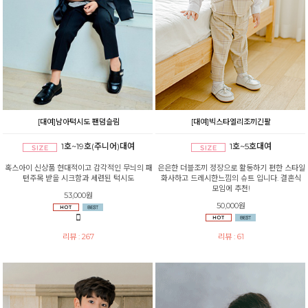
[대여]남아턱시도 팬덤슬림
[대여]빅스타엘리조끼긴팔
1호~19호(주니어)대여
1호~5호대여
혹스아이 신상품 현대적이고 감각적인 무늬의 패
은은한 더블조끼 정장으로 활동하기 편한 스타일
턴주목 받을 시크함과 세련된 턱시도
화사하고 드레시한느낌의 슈트 입니다. 결혼식
모임에 추천!
53,000원
50,000원
리뷰 : 267
리뷰 : 61