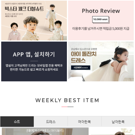
WEEKLY BEST ITEM
슈트
드레스
여아한복
남아한복
[대여]빅스타테드(아이보리)