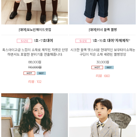
[대여]모노빈제이드셋업
[대여]위너 블랙 멜빵
1호~7호대여
1호~19호 대여"자체제작"
혹스아이고급 느낌의 소재로 제작된 자켓은 단정
시크한 블랙 멋스러운 현대적인 보우타이소재는
하면서도 포멀한 분위기를 연출해줍니다.
구김이 적은 소재 세련된 멜빵정장
88,000원
30,000원
110,000원
리뷰 : 660
리뷰 : 102