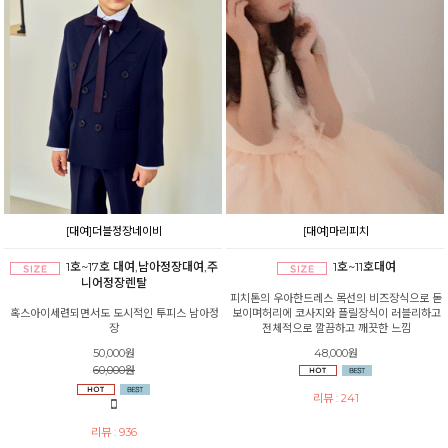
[대여]더블정장네이비
[대여]마리피치
1호~17호 대여,남아정장대여,주
1호~11호대여
니어정장렌탈
피치톤의 우아한드레스 목선의 비즈장식으로 돋
혹스아이세련되면서도 도시적인 투피스 남아정
보이며허리에 코사지와 플릴장식이 러블리하고
장
전체적으로 깔끔하고 깨끗한 느낌
50,000원
48,000원
60,000원
리뷰 : 241
리뷰 : 936