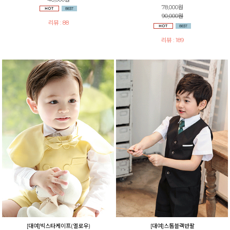
78,000원
90,000원
리뷰 : 88
리뷰 : 189
[대여]빅스타케이프(옐로우)
[대여]스톰블랙반팔