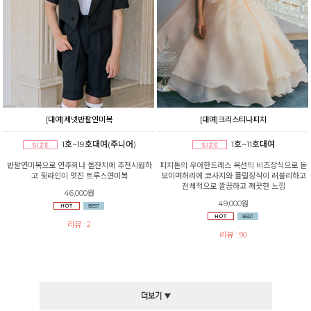
[대여]제넷반팔연미복
[대여]크리스티나피치
1호~19호대여(주니어)
1호~11호대여
반팔연미복으로 연주회나 돌잔치에 추천시원하
피치톤의 우아한드레스 목선의 비즈장식으로 돋
고 뒷라인이 멋진 트루스연미복
보이며허리에 코사지와 플릴장식이 러블리하고
전체적으로 깔끔하고 깨끗한 느낌
46,000원
49,000원
리뷰 : 2
리뷰 : 90
더보기 ▼