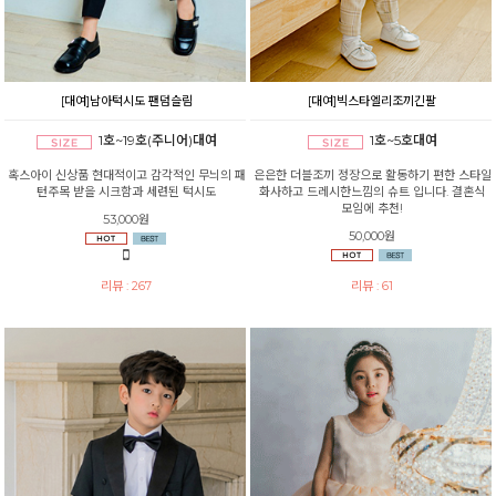
[대여]남아턱시도 팬덤슬림
[대여]빅스타엘리조끼긴팔
1호~19호(주니어)대여
1호~5호대여
혹스아이 신상품 현대적이고 감각적인 무늬의 패
은은한 더블조끼 정장으로 활동하기 편한 스타일
턴주목 받을 시크함과 세련된 턱시도
화사하고 드레시한느낌의 슈트 입니다. 결혼식
모임에 추천!
53,000원
50,000원
리뷰 : 267
리뷰 : 61