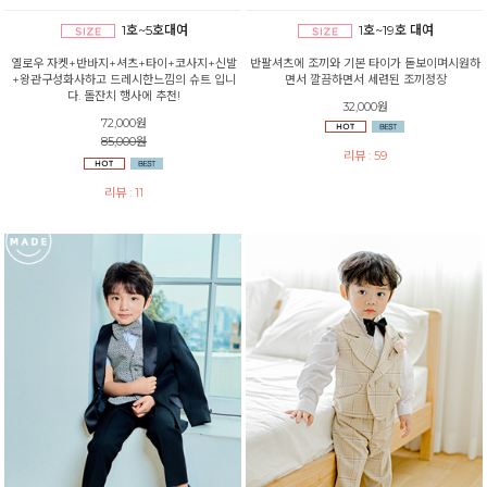
1호~5호대여
1호~19호 대여
옐로우 자켓+반바지+셔츠+타이+코사지+신발
반팔셔츠에 조끼와 기본 타이가 돋보이며시원하
+왕관구성화사하고 드레시한느낌의 슈트 입니
면서 깔끔하면서 세련된 조끼정장
다. 돌잔치 행사에 추천!
32,000원
72,000원
85,000원
리뷰 : 59
리뷰 : 11