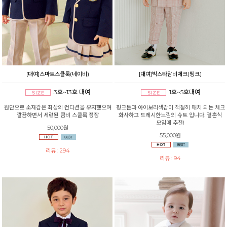
[대여]스마트스클룩(네이비)
[대여]빅스타담비체크(핑크)
3호~13호 대여
1호~5호대여
원단으로 소재감은 최상의 컨디션을 유지했으며
핑크톤과 아이보리색감이 적절히 매치 되는 체크
깔끔하면서 세련된 콤비 스쿨룩 정장
화사하고 드레시한느낌의 슈트 입니다. 결혼식
모임에 추천!
50,000원
55,000원
리뷰 : 294
리뷰 : 94