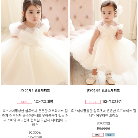
[대여]세리엘오제퍼프
[대여]세리엘오브제퍼프
1호~7호대여
1호~7호대여
혹스아이풍성한 실루엣과 은은한 오프화이트 컬
혹스아이풍성한 실루엣과 은은한 오프화이트 컬
러가 어우러져 순수하면서도 우아볼륨감 있는 퍼
러가 어우러진 드레스
프 소매와 부드럽게 겹쳐진 오간자 디테일이 드
90,000원
레스
110,000원
90,000원
110,000원