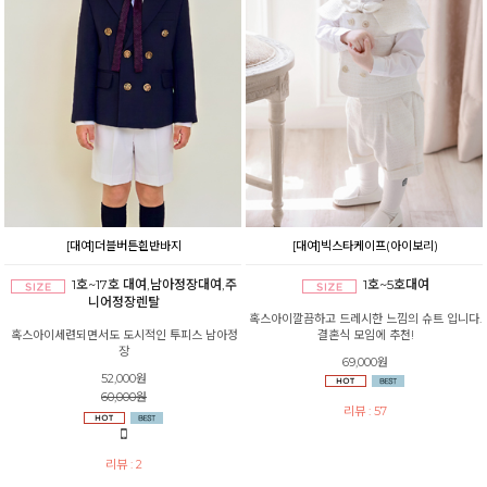
[대여]더블버튼흰반바지
[대여]빅스타케이프(아이보리)
1호~17호 대여,남아정장대여,주
1호~5호대여
니어정장렌탈
혹스아이깔끔하고 드레시한 느낌의 슈트 입니다.
혹스아이세련되면서도 도시적인 투피스 남아정
결혼식 모임에 추천!
장
69,000원
52,000원
60,000원
리뷰 : 57
리뷰 : 2