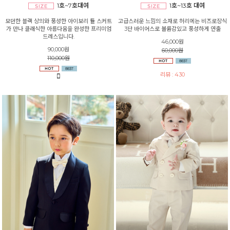
1호~7호대여
1호~13호 대여
모던한 블랙 상의와 풍성한 아이보리 튤 스커트
고급스러운 느낌의 소재로 허리에는 비즈로장식
가 만나 클래식한 아름다움을 완성한 프리미엄
3단 바이어스로 볼륨감있고 풍성하게 연출
드레스입니다.
46,000원
90,000원
60,000원
110,000원
리뷰 : 430