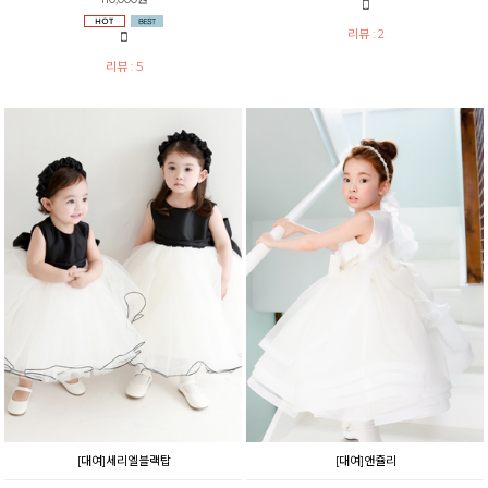
리뷰 : 2
리뷰 : 5
[대여]세리엘블랙탑
[대여]앤쥴리