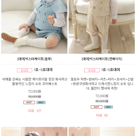
[대여]빅스타케이프(블루)
[대여]빅스타케이프(연베이지)
1호~5호대여
1호~5호대여
어깨를 감싸는 시원한 케이프더블 정장 화사하고
옐로우 자켓+반바지+셔츠+타이+코사지+신발
활동적인 느낌의 슈트 조끼베스트
+왕관구성화사하고 드레시한느낌의 슈트 입니
다. 돌잔치 행사에 추천!
72,000원
72,000원
90,000원
80,000원
리뷰 : 107
리뷰 : 82