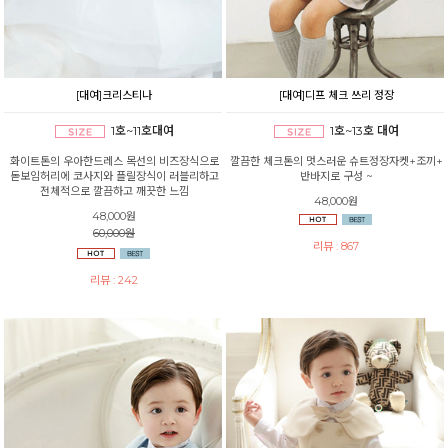
[대여]크리스티나
[대여]디프 체크 쓰리 정장
1호~11호대여
1호~13호 대여
화이트톤의 우아한드레스 목선의 비즈장식으로
깔끔한 체크톤의 멋스러운 슈트정장자켓+조끼+
돋보임허리에 코사지와 플릴장식이 러블리하고
반바지로 구성 ~
전체적으로 깔끔하고 깨끗한 느낌
48,000원
48,000원
60,000원
리뷰 : 867
리뷰 : 242