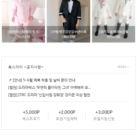
[대여]빅스타해리(핑크)
[구매]제넷검정칠부연미복
[대여]노블제이트윈룩
79,000원
138,000원
89,000원
혹스아이 <공지사항>
MORE >
📌 [안내] 5~6월 예복 착용 및 날씨 문의 안내
[협찬] 드라마박스 ‘우연히 들이닥친 그녀’ 아역배우 최...
[협찬] JTBC 드라마 ‘신입사원 강회장’ 강이준 의상 협찬
+5,000P
+2,000P
+3,000P
베스트후기
회원가입혜택
모델지원신청