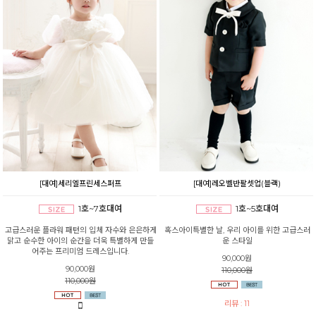
[대여]세리엘프린세스퍼프
[대여]레오벨반팔셋업(블랙)
1호~7호대여
1호~5호대여
고급스러운 플라워 패턴의 입체 자수와 은은하게
혹스아이특별한 날, 우리 아이를 위한 고급스러
맑고 순수한 아이의 순간을 더욱 특별하게 만들
운 스타일
어주는 프리미엄 드레스입니다.
90,000원
90,000원
110,000원
110,000원
리뷰 : 11