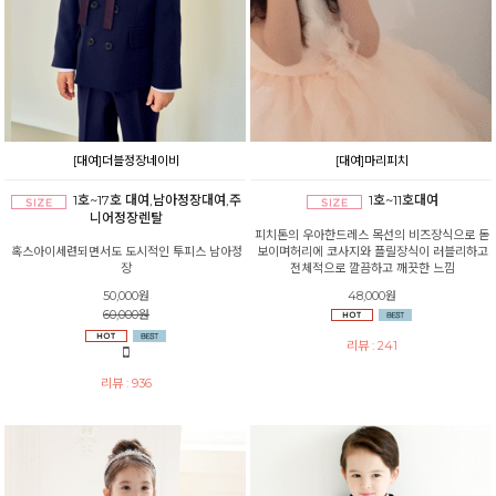
[대여]더블정장네이비
[대여]마리피치
1호~17호 대여,남아정장대여,주
1호~11호대여
니어정장렌탈
피치톤의 우아한드레스 목선의 비즈장식으로 돋
혹스아이세련되면서도 도시적인 투피스 남아정
보이며허리에 코사지와 플릴장식이 러블리하고
장
전체적으로 깔끔하고 깨끗한 느낌
50,000원
48,000원
60,000원
리뷰 : 241
리뷰 : 936