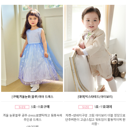
[구매]겨울눈꽃(블루)여아 드레스
[대여]빅스타테드(아이보리)
3호~11호구매
1호~7호대여
겨울 눈꽃블루 공주 dress로멘틱하고 동화속에
자켓+반바지구성 .크림 아이보리 더블 정장으로
주인공 드레스
단추버튼이 고급스럽고 뒷트임이 활동적이며 편
리함~
48,000원