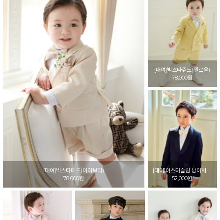
[대여]빅스타쥬드(옐로우)
78,000원
[대여]빅스타테드(아이보리)
[대여]아스터슬림 남아턱시도 남아정장
78,000원
52,000원