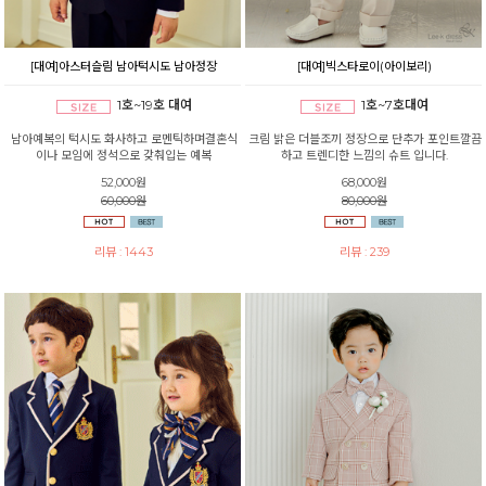
[대여]아스터슬림 남아턱시도 남아정장
[대여]빅스타로이(아이보리)
1호~19호 대여
1호~7호대여
남아예복의 턱시도 화사하고 로멘틱하며결혼식
크림 밝은 더블조끼 정장으로 단추가 포인트깔끔
이나 모임에 정석으로 갖춰입는 예복
하고 트렌디한 느낌의 슈트 입니다.
52,000원
68,000원
60,000원
80,000원
리뷰 : 1443
리뷰 : 239