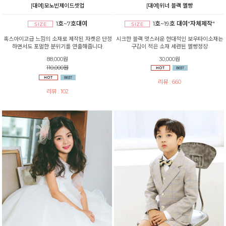
[대여]모노빈제이드셋업
[대여]위너 블랙 멜빵
1호~7호대여
1호~19호 대여"자체제작"
혹스아이고급 느낌의 소재로 제작된 자켓은 단정
시크한 블랙 멋스러운 현대적인 보우타이소재는
하면서도 포멀한 분위기를 연출해줍니다.
구김이 적은 소재 세련된 멜빵정장
88,000원
30,000원
110,000원
리뷰 : 660
리뷰 : 102