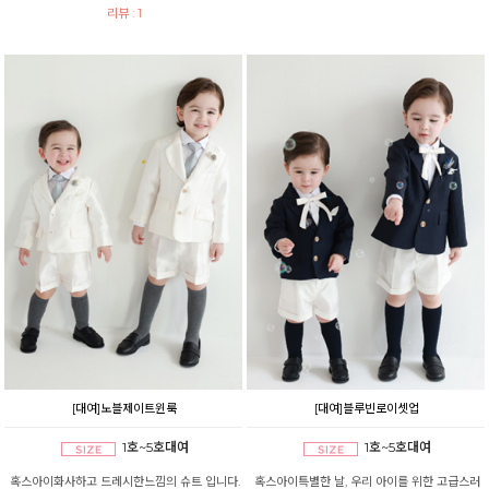
리뷰 : 1
[대여]노블제이트윈룩
[대여]블루빈로이셋업
1호~5호대여
1호~5호대여
혹스아이화사하고 드레시한느낌의 슈트 입니다.
혹스아이특별한 날, 우리 아이를 위한 고급스러