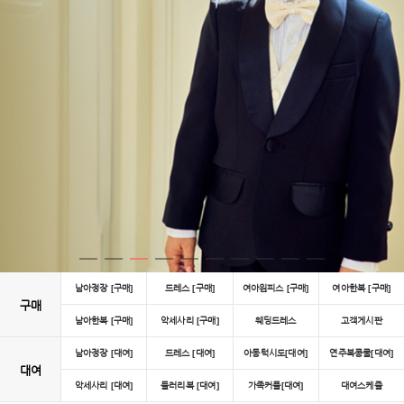
남아정장 [구매]
드레스 [구매]
여아원피스 [구매]
여아한복 [구매]
구매
남아한복 [구매]
악세사리 [구매]
웨딩드레스
고객게시판
남아정장 [대여]
드레스 [대여]
아동턱시도[대여]
연주복콩쿨[대여]
대여
악세사리 [대여]
들러리복 [대여]
가족커플[대여]
대여스케쥴