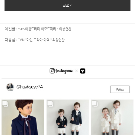
글쓰기
이전글 :
"SBS아침드라마 아모르파티 " 의상협찬
다음글 :
TVN "마인 드라마 아역 " 의상협찬