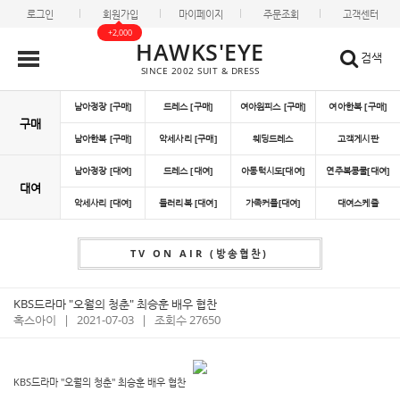
로그인
회원가입
마이페이지
주문조회
고객센터
+2,000
HAWKS'EYE
검색
SINCE 2002 SUIT & DRESS
남아정장 [구매]
드레스 [구매]
여아원피스 [구매]
여아한복 [구매]
구매
남아한복 [구매]
악세사리 [구매]
웨딩드레스
고객게시판
남아정장 [대여]
드레스 [대여]
아동턱시도[대여]
연주복콩쿨[대여]
대여
악세사리 [대여]
들러리복 [대여]
가족커플[대여]
대여스케쥴
TV ON AIR (방송협찬)
KBS드라마 "오월의 청춘" 최승훈 배우 협찬
혹스아이
|
2021-07-03
|
조회수 27650
KBS드라마 "오월의 청춘" 최승훈 배우 협찬