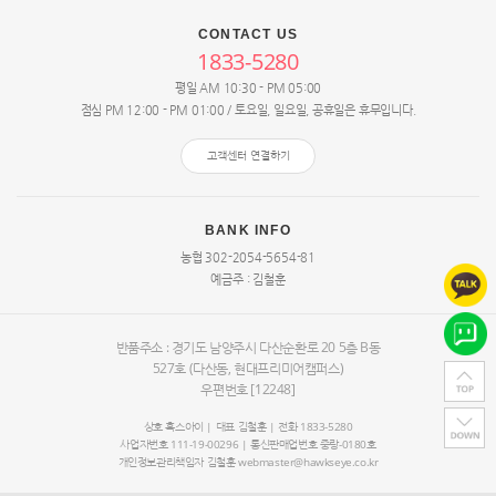
CONTACT US
1833-5280
평일 AM 10:30 - PM 05:00
점심 PM 12:00 - PM 01:00 / 토요일, 일요일, 공휴일은 휴무입니다.
고객센터 연결하기
BANK INFO
농협 302-2054-5654-81
예금주 : 김철훈
반품주소 : 경기도 남양주시 다산순환로 20
5층 B동
527호
(다산동, 현대프리미어캠퍼스)
우편번호 [12248]
상호 혹스아이 | 대표
김철훈
| 전화 1833-5280
사업자번호 111-19-00296 | 통신판매업번호 중랑-0180호
개인정보관리책임자
김철훈
webmaster@hawkseye.co.kr