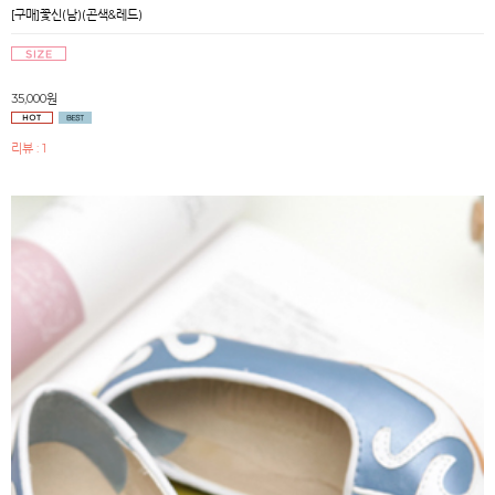
[구매]꽃신(남)(곤색&레드)
35,000원
리뷰 : 1