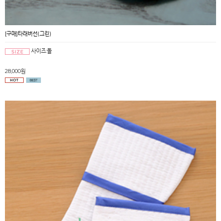
[구매]타래버선(그린)
사이즈:돌
28,000원