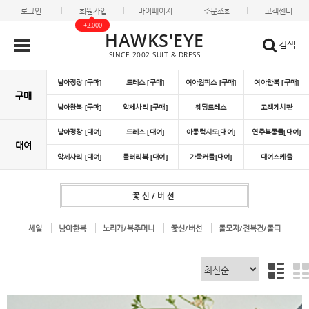
로그인
회원가입
마이페이지
주문조회
고객센터
+2,000
HAWKS'EYE
검색
SINCE 2002 SUIT & DRESS
남아정장 [구매]
드레스 [구매]
여아원피스 [구매]
여아한복 [구매]
구매
남아한복 [구매]
악세사리 [구매]
웨딩드레스
고객게시판
남아정장 [대여]
드레스 [대여]
아동턱시도[대여]
연주복콩쿨[대여]
대여
악세사리 [대여]
들러리복 [대여]
가족커플[대여]
대여스케쥴
꽃신/버선
세일
남아한복
노리개/복주머니
꽃신/버선
돌모자/전복건/돌띠