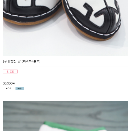
[구매]꽃신(남)(화이트&블랙)
35,000원