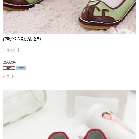
[구매]스티치꽃신(남)(연두)
35,000원
리뷰 : 1