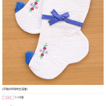
[구매]00타래버선(공용)
1~2세용