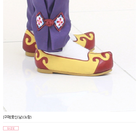
[구매]꽃신(남)(노랑)