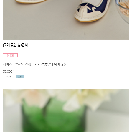
[구매]꽃신(남)곤색
사이즈: 130~220색상: 3가지 전통무늬 남아 꽃신
32,000원