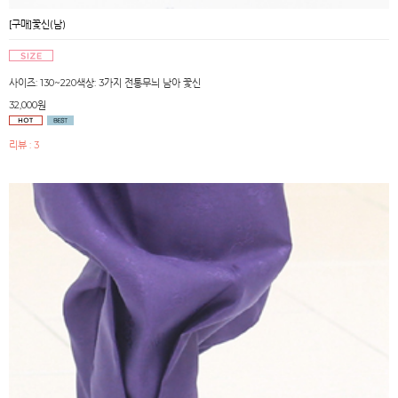
[구매]꽃신(남)
사이즈: 130~220색상: 3가지 전통무늬 남아 꽃신
32,000원
리뷰 : 3