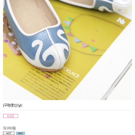
[구매]꽃신(남)
32,000원