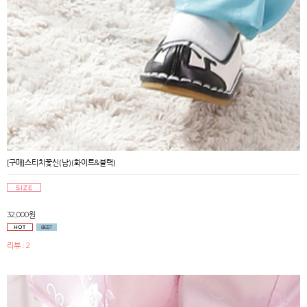
[구매]스티치꽃신(남)(화이트&블랙)
32,000원
리뷰 : 2