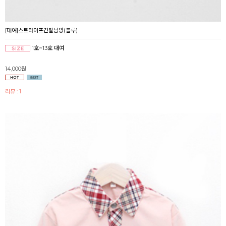
[대여]스트라이프긴팔남방(블루)
1호~13호 대여
14,000원
리뷰 : 1