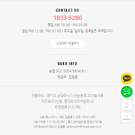
CONTACT US
1833-5280
평일 AM 10:30 - PM 05:00
점심 PM 12:00 - PM 01:00 / 토요일, 일요일, 공휴일은 휴무입니다.
고객센터 연결하기
BANK INFO
농협 302-2054-5654-81
예금주 : 김철훈
반품주소 : 경기도 남양주시 다산순환로 20
5층 B동
527호
(다산동, 현대프리미어캠퍼스)
우편번호 [12248]
상호 혹스아이 | 대표
김철훈
| 전화 1833-5280
사업자번호 111-19-00296 | 통신판매업번호 중랑-0180호
개인정보관리책임자
김철훈
webmaster@hawkseye.co.kr