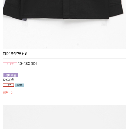
[대여]블랙긴팔남방
1호~13호 대여
12,000원
리뷰 : 2