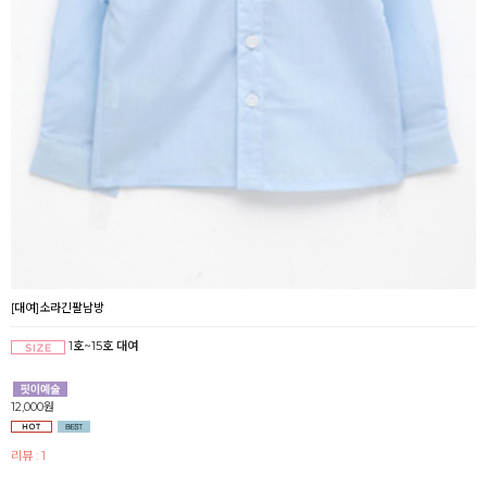
[대여]소라긴팔남방
1호~15호 대여
12,000원
리뷰 : 1