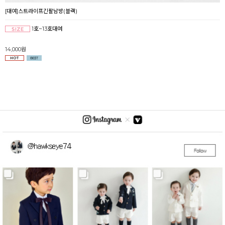
[대여]스트라이프긴팔남방(블랙)
1호~13호대여
14,000원