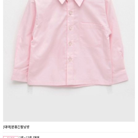
[대여]분홍긴팔남방
1호~13호 대여