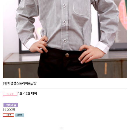
[대여]검정스트라이프남방
1호~13호 대여
14,000원