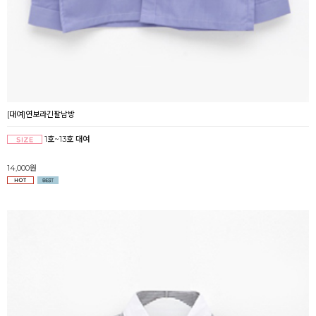
[대여]연보라긴팔남방
1호~13호 대여
14,000원