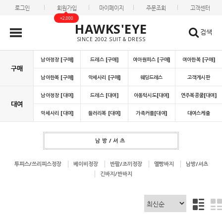
로그인
회원가입
마이페이지
주문조회
고객센터
+2,000
HAWKS'EYE
검색
SINCE 2002 SUIT & DRESS
남아정장 [구매]
드레스 [구매]
여아원피스 [구매]
여아한복 [구매]
구매
남아한복 [구매]
악세사리 [구매]
웨딩드레스
고객게시판
남아정장 [대여]
드레스 [대여]
아동턱시도[대여]
연주복콩쿨[대여]
대여
악세사리 [대여]
들러리복 [대여]
가족커플[대여]
대여스케쥴
남방/셔츠
투피스/쓰리피스정장
베이비정장
반팔/조끼정장
멜빵바지
남방/셔츠
긴바지/반바지