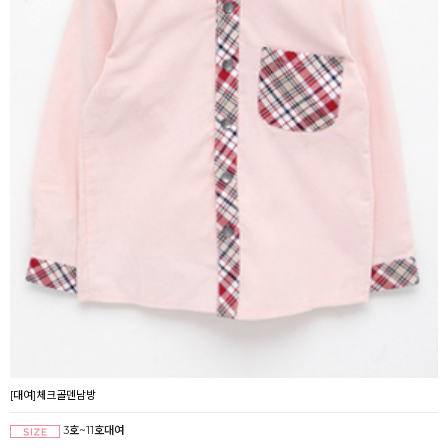
[대여]체크골덴남방
3호~11호대여