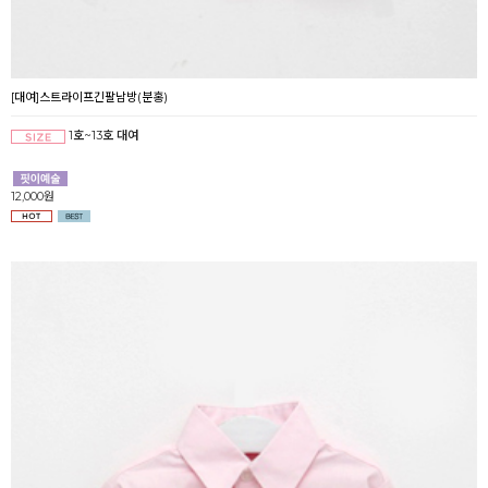
[대여]스트라이프긴팔남방(분홍)
1호~13호 대여
12,000원