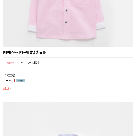
[대여]스트라이프반팔남방(분홍)
1호~13호 대여
14,000원
리뷰 : 2