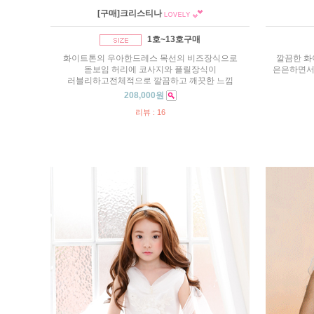
[구매]크리스티나
1호~13호구매
화이트톤의 우아한드레스 목선의 비즈장식으로
깔끔한 화
돋보임 허리에 코사지와 플릴장식이
은은하면서
러블리하고전체적으로 깔끔하고 깨끗한 느낌
208,000원
리뷰 : 16