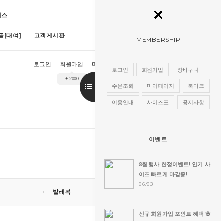
레스
플[대여]
고객게시판
MEMBERSHIP
로그인
회원가입
마이페이지
장바구니
주문조회
로그인
회원가입
장바구니
+ 2000
9호)
7
[구매]아루네스진주 (1호~13호)
8
[구매]아란한복드레스(핑크)(1호~13
주문조회
마이페이지
북마크
이용안내
사이즈표
공지사항
이벤트
8월 행사 한정이벤트! 인기 사
이즈 빠르게 마감중!
06/03
발레복
신규 회원가입 포인트 혜택 🌸