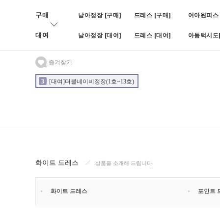
구매
남아정장 [구매]
드레스 [구매]
여아원피스 
대여
남아정장 [대여]
드레스 [대여]
아동턱시도[
즐겨찾기
3
[대여]더블네이비정장(1호~13호)
4
[대여]BOY블랙쓰피피스(나
2
[대여]블루빈로이셋업(1호~7호)
화이트 드레스
상품을 소개해 드립니다.
화이트 드레스
포인트 