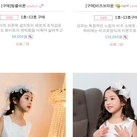
[구매]링클쉬폰
[구매]비즈브라운
1호~13호 구매
1호~13호구
이트 쉬폰에 겹치듯이 세로의 조직감은
상의는 독창적인 느낌의 비즈 소재로
도 화이트의 엔틱함음 더욱더 살려주고
허리에는 비즈로장식과 리본으로 
88,000원
130,000원
리뷰 : 72
리뷰 : 10