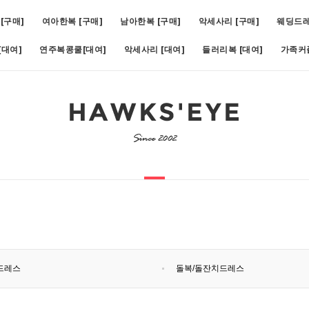
[구매]
여아한복 [구매]
남아한복 [구매]
악세사리 [구매]
웨딩드
대여]
연주복콩쿨[대여]
악세사리 [대여]
들러리복 [대여]
가족커
비)(1호~19호)
5
[대여]쥬비화이트(1호~11호)
6
[대여]아스터슬림턱시도(1호~1
드레스
돌복/돌잔치드레스