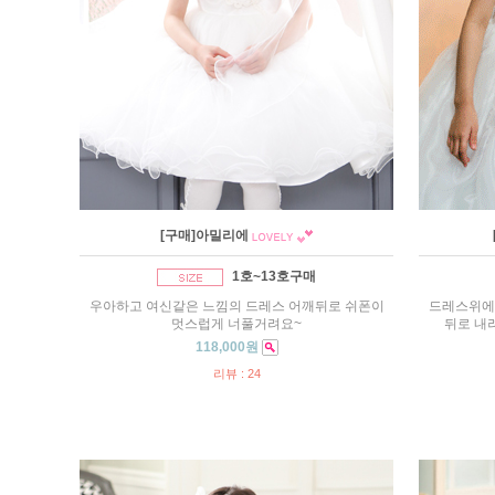
[구매]아밀리에
1호~13호구매
우아하고 여신같은 느낌의 드레스 어깨뒤로 쉬폰이
드레스위에
멋스럽게 너풀거려요~
뒤로 내
118,000원
리뷰 : 24