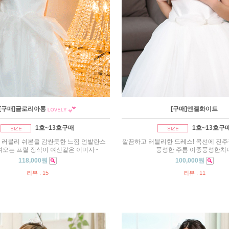
[구매]글로리아롱
[구매]엔젤화이트
1호~13호구매
1호~13호구
 러블리 쉬본을 감싼듯한 느낌 언발란스
깔끔하고 러블리한 드레스! 목선에 진
려오는 프릴 장식이 여신같은 이미지~
풍성한 주름 이중풍성한치
118,000원
100,000원
리뷰 : 15
리뷰 : 11