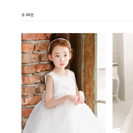
총
28건