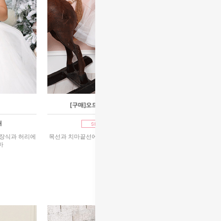
[구매]오드리앙
매
1호~13호 구매
주장식과 허리에
목선과 치마끝선에 큐빅으로 장식 허리에 은은하면서
마
화사한 코사지
95,000원
리뷰 : 57