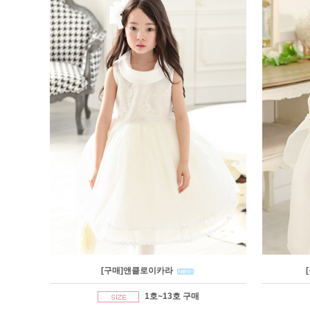
[구매]앤클로이카라
1호~13호 구매