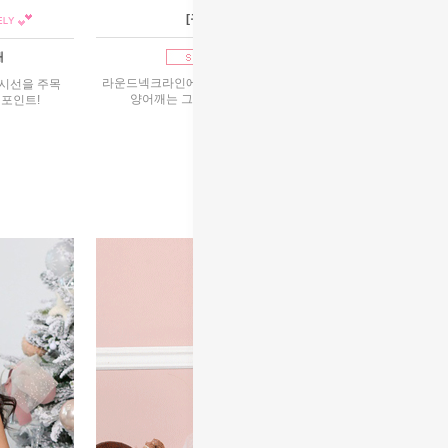
[구매]크리스탈날개
1호~13호구매
매
라운드넥크라인에 쉬폰으로 V라인은 감싸 부드럽고
 시선을 주목
양어깨는 그리스 여신처럼 연출했습니다.
포인트!
205,000원
리뷰 : 17