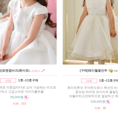
매]로렌캡비즈(화이트)
[구매]레이첼꽃진주
1호~13호구매
1호~13호구
매로 이중겹치마로 상의 가슴에는 비즈로
화이트톤의 우아한드레스 목선의 
은하고 고급스러운 이미지를연출
돋보임 허리에 코사지와 플릴
러블리하고전체적으로 깔끔하고 깨
98,000원
108,000원
리뷰 : 153
리뷰 : 38