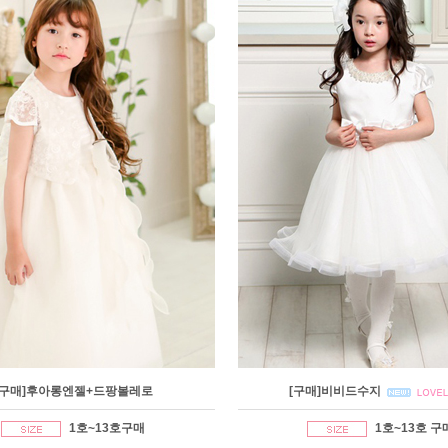
[구매]후아롱엔젤+드팡볼레로
[구매]비비드수지
1호~13호구매
1호~13호 구