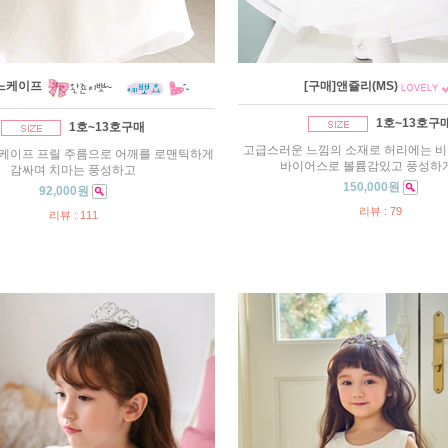
젠느케이프
[구매]앤쥴리(MS)
1호~13호구
1호~13호구매
고급스러운 느낌의 소재로 허리에는 비
 케이프 프릴 주름으로 어깨를 로맨틱하게
바이어스로 볼륨감있고 풍성하
감싸며 치마는 풍성하고
150,000원
92,000원
리뷰 : 79
리뷰 : 111