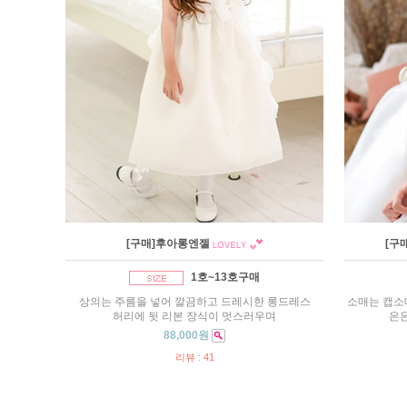
[구매]후아롱엔젤
[구
1호~13호구매
상의는 주름을 넣어 깔끔하고 드레시한 롱드레스
소매는 캡소
허리에 뒷 리본 장식이 멋스러우며
은
88,000원
리뷰 : 41