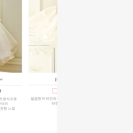
[구매]미카도주에나
백일~13호
매
깔끔한 H 라인의 민소매 드레스 이중 겹치마로 허리
비즈장식으로
라인이 멋 을 더해줍니다
장식이
끗한 느낌
240,000원
280,000원
리뷰 : 2