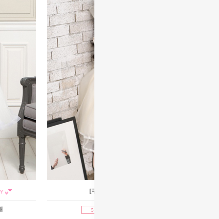
[구매]비비안나
매
1호~13호구매