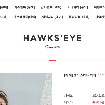
[구매]
여아한복 [구매]
남아한복 [구매]
악세사리 [구매]
웨딩드
대여]
연주복콩쿨[대여]
악세사리 [대여]
들러리복 [대여]
가족커
비)(1호~19호)
5
[대여]쥬비화이트(1호~11호)
6
[대여]아스터슬림턱시도(1호~1
[대여]크리스티나피치
사이즈
1호~11
대여가
49,000원