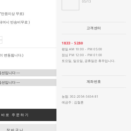
05/13
 (7만원이상 무료)
 (대여시 반송비무료 )
고객센터
1833 - 5280
AM 10:00 - PM 05:00
평일
PM 12:00 - PM 01:00
이 변동됩니다.)
점심
토요일, 일요일, 공휴일은 휴무입니다.
계좌번호
302-2054-5654-81
농협:
예금주 : 김철훈
바로 주문하기
장바구니