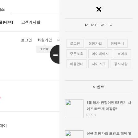
레스
플[대여]
고객게시판
MEMBERSHIP
로그인
회원가입
마이페이지
장바구니
주문조회
로그인
회원가입
장바구니
+ 2000
9호)
7
[구매]아루네스진주 (1호~13호)
8
[구매]아란한복드레스(핑크)(1호~13
주문조회
마이페이지
북마크
이용안내
사이즈표
공지사항
이벤트
8월 행사 한정이벤트! 인기 사
이즈 빠르게 마감중!
06/03
호대여
신규 회원가입 포인트 혜택 🌸