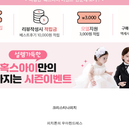
크리스티나피치
피치톤의 우아한드레스