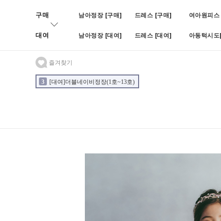
구매
남아정장 [구매]
드레스 [구매]
여아원피스 
대여
남아정장 [대여]
드레스 [대여]
아동턱시도[
즐겨찾기
3
[대여]더블네이비정장(1호~13호)
4
[대여]BOY블랙쓰피피스(나
2
[대여]블루빈로이셋업(1호~7호)